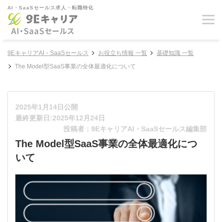
AI・SaaSセールス求人・転職特化
9EキャリアAI・SaaSセールス
お役立ち情報 一覧
基礎知識 一覧
The Model型SaaS事業の全体最適化について
2025年1月14日公開
最終更新日:2025年12月24日
投稿者：9EキャリアAI・SaaSセールス編集部
The Model型SaaS事業の全体最適化につ
いて