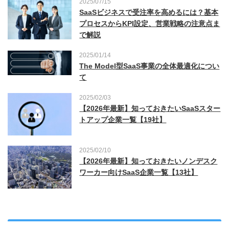
2025/07/15
SaaSビジネスで受注率を高めるには？基本
プロセスからKPI設定、営業戦略の注意点ま
で解説
2025/01/14
The Model型SaaS事業の全体最適化につい
て
2025/02/03
【2026年最新】知っておきたいSaaSスター
トアップ企業一覧【19社】
2025/02/10
【2026年最新】知っておきたいノンデスク
ワーカー向けSaaS企業一覧【13社】