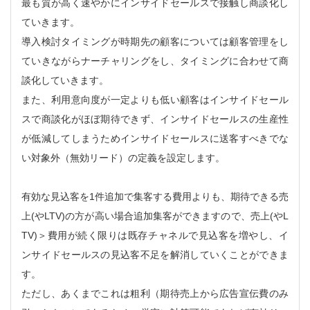
最も質が高く速やかにインサイドセールスで接触し商談化し
ていきます。
導入検討タイミングが時期先の顧客については顧客管理をし
ていきながらナーチャリングをし、タイミングに合わせて商
談化していきます。
また、利用意向度が一定よりも低い顧客はインサイドセール
スで商談化がほぼ期待できず、インサイドセールスの生産性
が低減してしまうためインサイドセールスに送客すべきでな
い対象外（無効リード）の定義を設定します。
有効な見込客を1件追加で集客する費用よりも、期待できる売
上(やLTV)の方が高い場合追加集客ができますので、売上(やL
TV)＞費用が続く限りは既存チャネルで見込客を増やし、イ
ンサイドセールスの見込客不足を解消していくことができま
す。
ただし、あくまでこれは粗利（期待売上から広告宣伝費のみ