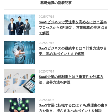
基礎知識の新着記事
2025/07/15
SaaSビジネスで受注率を高めるには？基本
プロセスからKPI設定、営業戦略の注意点ま
で解説
2025/07/15
SaaSビジネスの継続率とは？計算方法や目
安、高めるポイントまで解説
2025/07/14
SaaS企業の粗利率とは？重要性や計算方
法、改善方法を解説
2025/06/06
SaaS営業に転職するには？ 転職理由の書き
方や例文、押さえるべきポイントを解説