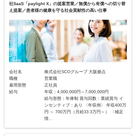
社SaaS「paylight X」の提案営業／無償から有償への切り替
え提案／患者様の健康を守る社会貢献性の高い仕事
会社名
株式会社SCOグループ 大阪拠点
職種
営業職
雇用形態
正社員
給与
年収：4,000,000円～7,000,000円
給与形態：年俸制 賞与回数：業績賞与 イ
ンセンティブ：あり 〈年収例〉 年収400万
円 ～ 700万円（月給33.3万円～） 〈補足
情...