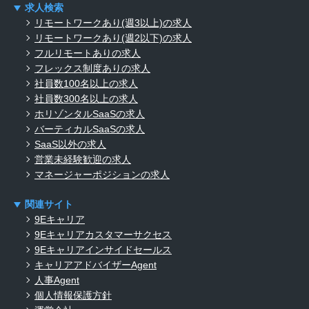
求人検索
リモートワークあり(週3以上)の求人
リモートワークあり(週2以下)の求人
フルリモートありの求人
フレックス制度ありの求人
社員数100名以上の求人
社員数300名以上の求人
ホリゾンタルSaaSの求人
バーティカルSaaSの求人
SaaS以外の求人
営業未経験歓迎の求人
マネージャーポジションの求人
関連サイト
9Eキャリア
9Eキャリアカスタマーサクセス
9Eキャリアインサイドセールス
キャリアアドバイザーAgent
人事Agent
個人情報保護方針