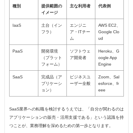
種別
提供範囲の
主な利用者
代表例
イメージ
IaaS
土台（イン
エンジニ
AWS EC2、
フラ）
ア・ITチー
Google Clo
ム
ud
PaaS
開発環境
ソフトウェ
Heroku、G
（プラット
ア開発者
oogle App
フォーム）
Engine
SaaS
完成品（ア
ビジネスユ
Zoom、Sal
プリケーシ
ーザー全般
esforce、fr
ョン）
eee
SaaS業界への転職を検討するうえでは、「自分が関わるのは
アプリケーションの販売・活用支援である」という認識を持
つことが、業務理解を深めるための第一歩となります。