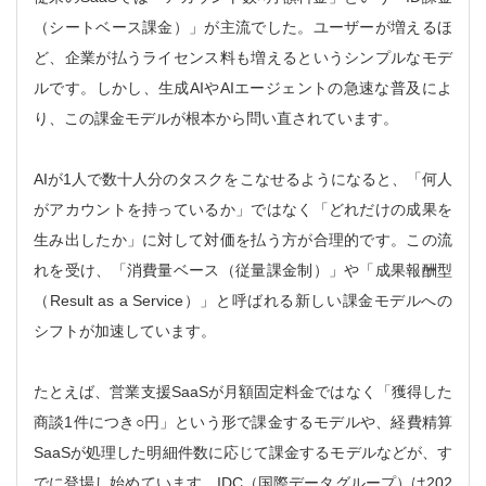
（シートベース課金）」が主流でした。ユーザーが増えるほ
ど、企業が払うライセンス料も増えるというシンプルなモデ
ルです。しかし、生成AIやAIエージェントの急速な普及によ
り、この課金モデルが根本から問い直されています。
AIが1人で数十人分のタスクをこなせるようになると、「何人
がアカウントを持っているか」ではなく「どれだけの成果を
生み出したか」に対して対価を払う方が合理的です。この流
れを受け、「消費量ベース（従量課金制）」や「成果報酬型
（Result as a Service）」と呼ばれる新しい課金モデルへの
シフトが加速しています。
たとえば、営業支援SaaSが月額固定料金ではなく「獲得した
商談1件につき○円」という形で課金するモデルや、経費精算
SaaSが処理した明細件数に応じて課金するモデルなどが、す
でに登場し始めています。IDC（国際データグループ）は202