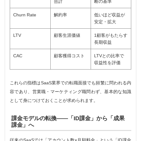
合計
断の基準
Churn Rate
解約率
低いほど収益が
安定・拡大
LTV
顧客生涯価値
1顧客がもたらす
長期収益
CAC
顧客獲得コスト
LTVとの比率で
収益性を評価
これらの指標はSaaS業界での転職面接でも頻繁に問われる内
容であり、営業職・マーケティング職問わず、基本的な知識
として身につけておくことが求められます。
課金モデルの転換——「ID課金」から「成果
課金」へ
従来のSaaSでは「アカウント数×月額料金」という「ID課金