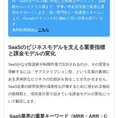
AI・SaaSセールス職に特化した転職エージェント。未経
験からハイクラス層まで、手厚い伴走型支援で最適な選
択をサポートします。高い専門性と一気通貫スキームに
より、Googleクチコミ4.9と極めて高い評価を得ていま
す。
無料転職相談は
こちら
SaaSのビジネスモデルを支える重要指標
と課金モデルの変化
SaaSがなぜ投資家や転職市場で注目されるのか、その背景を
理解するには「サブスクリプション型」という言葉の裏側に
ある具体的なビジネスの仕組みを知ることが欠かせません。
SaaS企業の経営状態や成長性を評価するために使われる独自
の指標群と、現在進行形で起きている課金モデルの変化につ
いて解説します。
SaaS業界の重要キーワード（MRR・ARR・C