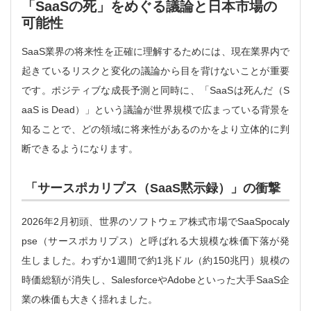
「SaaSの死」をめぐる議論と日本市場の
可能性
SaaS業界の将来性を正確に理解するためには、現在業界内で
起きているリスクと変化の議論から目を背けないことが重要
です。ポジティブな成長予測と同時に、「SaaSは死んだ（S
aaS is Dead）」という議論が世界規模で広まっている背景を
知ることで、どの領域に将来性があるのかをより立体的に判
断できるようになります。
「サースポカリプス（SaaS黙示録）」の衝撃
2026年2月初頭、世界のソフトウェア株式市場でSaaSpocaly
pse（サースポカリプス）と呼ばれる大規模な株価下落が発
生しました。わずか1週間で約1兆ドル（約150兆円）規模の
時価総額が消失し、SalesforceやAdobeといった大手SaaS企
業の株価も大きく揺れました。