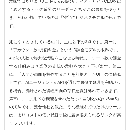
意味ではありません。Microsoftのサティア・ナデラCEOをは
じめとするテック業界のリーダーたちがこの言葉を使うと
き、それが指しているのは「特定のビジネスモデルの死」で
す。
死にゆくとされているのは、主に以下の3点です。第一に、
「アカウント数×月額料金」というID課金モデルの限界です。
AIが少人数で膨大な業務をこなせる時代に、シート数で課金
する仕組みは企業側の支払い意欲を大きく下げます。第二
に、「人間が画面を操作することを前提としたUI」の価値低
下です。AIエージェントがAPIを通じて裏側で処理を完結させ
る場合、洗練された管理画面の存在意義は薄れていきます。
第三に、「汎用的な機能を並べただけの差別化のないSaaS」
の淘汰です。競合他社と似たような機能を持つだけのツール
は、よりコストの低い代替手段に置き換えられるリスクが高
まっています。