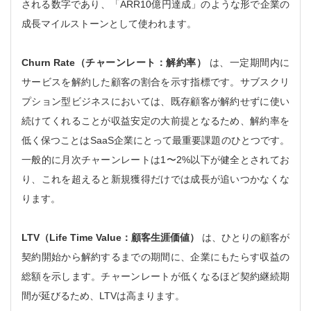
される数字であり、「ARR10億円達成」のような形で企業の
成長マイルストーンとして使われます。
Churn Rate（チャーンレート：解約率）
は、一定期間内に
サービスを解約した顧客の割合を示す指標です。サブスクリ
プション型ビジネスにおいては、既存顧客が解約せずに使い
続けてくれることが収益安定の大前提となるため、解約率を
低く保つことはSaaS企業にとって最重要課題のひとつです。
一般的に月次チャーンレートは1〜2%以下が健全とされてお
り、これを超えると新規獲得だけでは成長が追いつかなくな
ります。
LTV（Life Time Value：顧客生涯価値）
は、ひとりの顧客が
契約開始から解約するまでの期間に、企業にもたらす収益の
総額を示します。チャーンレートが低くなるほど契約継続期
間が延びるため、LTVは高まります。