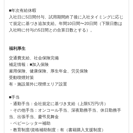
■年次有給休暇
入社日に5日間付与、試用期間終了後に入社タイミングに応じ
て規定に基づき追加支給。年間10日間〜20日間（下限日数は
入社時に付与の5日間との合算日数とする）。
福利厚生
交通費支給、社会保険完備
補足情報：■加入保険
雇用保険、健康保険、厚生年金、労災保険
受動喫煙対策
有・施設屋外に喫煙エリア設置
■手当
・通勤手当：会社規定に基づき支給（上限5万円/月）
・その他手当：オンコール手当、深夜勤務手当、休日勤務手
当、出張手当、慶弔見舞金
・ベビーシッター補助
・教育制度/資格補助制度：有（書籍購入支援制度）