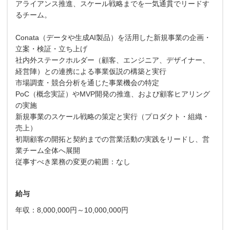
アライアンス推進、スケール戦略までを一気通貫でリードす
るチーム。
Conata（データや生成AI製品）を活用した新規事業の企画・
立案・検証・立ち上げ
社内外ステークホルダー（顧客、エンジニア、デザイナー、
経営陣）との連携による事業仮説の構築と実行
市場調査・競合分析を通じた事業機会の特定
PoC（概念実証）やMVP開発の推進、および顧客ヒアリング
の実施
新規事業のスケール戦略の策定と実行（プロダクト・組織・
売上）
初期顧客の開拓と契約までの営業活動の実践をリードし、営
業チーム全体へ展開
従事すべき業務の変更の範囲：なし
給与
年収：8,000,000円～10,000,000円