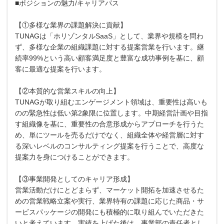
■ポジションの魅力/キャリアパス
【①多様な業界の課題解決に貢献】
TUNAGは「ホリゾンタルSaaS」として、業界や規模を問わ
ず、多様な企業の組織課題に対する提案営業を行います。継
続率99%という高い顧客満足度と豊富な成功事例を基に、顧
客に最適な提案を行います。
【②本質的な営業スキルの向上】
TUNAGが取り組むエンゲージメント領域は、重要性は高いも
のの緊急性は低い第2象限に位置します。中期経営計画や目指
す組織像を基に、重要性の合意形成からアプローチを行うた
め、単にツールを売るだけでなく、組織全体や経営層に対す
る深いレベルのコンサルティング提案を行うことで、高度な
提案力を身につけることができます。
【③事業開発としてのキャリア形成】
営業活動だけにとどまらず、マーケット開拓を加速させるた
めの営業戦略立案や実行、業界特有の課題に応じた商品・サ
ービスパッケージの開発にも積極的に取り組んでいただきた
いと考えています。実績を上げた後は、事業部の責任者とし