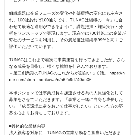
組織課題は企業フェーズの変化や外部環境の変化にも左右さ
れ、100社あれば100通りです。TUNAGは組織の「今」に合
わせて最適な運用ができるように、課題把握・施策実行・分
析をワンストップで実現します。現在では700社以上の企業が
弊社のサービスを利用し、その満足度は継続率99%と高くご
評価いただいています。
TUNAGはこれまで着実に事業運営を行ってきましたが、さら
なる成長を目指し、様々な挑戦を仕込んでおります。
→第二創業期のTUNAGのこれからが面白いって話。 https://n
ote.com/stmn_morikawa/n/n62c9d740ae06
本ポジションでは事業成長を加速させる為の人員強化として
募集をさせていただきます。『事業と一緒に自身も成長した
い』『成長環境に身をおいて仕事がしたい』といった方の応
募を心よりお待ちしております。
■具体的な業務内容
法人顧客を対象に、TUNAGの営業活動をご担当いただきま