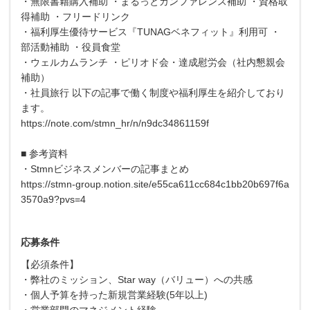
・無限書籍購入補助 ・まるっとカンファレンス補助 ・資格取
得補助 ・フリードリンク
・福利厚生優待サービス『TUNAGベネフィット』利用可 ・
部活動補助 ・役員食堂
・ウェルカムランチ ・ピリオド会・達成慰労会（社内懇親会
補助）
・社員旅行 以下の記事で働く制度や福利厚生を紹介しており
ます。
https://note.com/stmn_hr/n/n9dc34861159f
■ 参考資料
・Stmnビジネスメンバーの記事まとめ
https://stmn-group.notion.site/e55ca611cc684c1bb20b697f6a
3570a9?pvs=4
応募条件
【必須条件】
・弊社のミッション、Star way（バリュー）への共感
・個人予算を持った新規営業経験(5年以上)
・営業部門のマネジメント経験