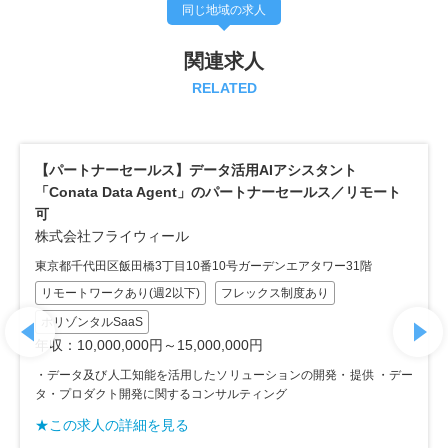
同じ地域の求人
関連求人
RELATED
【ITセールス】建設業のDX促進データプラットフォーム
「GORLEM」のセールス（マネージャー候補）／週3リモー
ト
株式会社ゴーレム
東京都千代田区一番町15番地21ICHI-BANCHO COURT 一番町15 7階
リモートワークあり(週3以上)
フレックス制度あり
バーティカルSaaS
マネージャーポジション
年収：8,000,000円～12,000,000円
DXプロダクトの開発と運用、建設・建物のDX支援
★この求人の詳細を見る