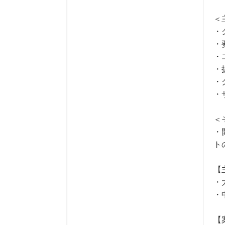
＜
・
・
・
・
・
・
＜
・
ト
【
・
・
【