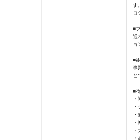
す
ロ
■
通
ョ
■
事
と
■
・
・
・
・
・
・