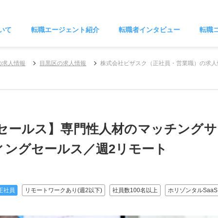
いて
転職エージェント紹介
転職者インタビュー
転職
の求人情報
目黒区の求人情報
株式会社ビザスク（正社員・営業職）の求人
セールス】専門性人材のマッチングサー
ティングセールス／週2リモート
正社員
リモートワークあり(週2以下)
社員数100名以上
ホリゾンタルSaaS