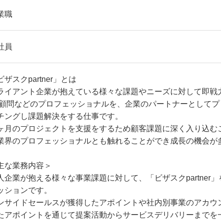
業職
社員
ビザスクpartner」とは
ライアント企業が抱えている様々な課題やニーズに対して即戦
/顧問などのプロフェッショナルを、企業のパートナーとして
チングし課題解決をする仕事です。
ヶ月のプロジェクトを支援をするため顧客課題に深く入り込む
業界のプロフェッショナルとも触れることができ成長の機会が
主な業務内容＞
人企業が抱える様々な事業課題に対して、「ビザスクpartner
ッションです。
ンサイドセールスが獲得したアポイントや社内別事業のアカウ
たアポイントを通じて提案活動からサービスデリバリーまでを