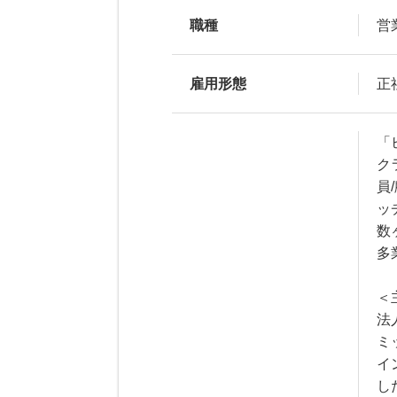
職種
営
雇用形態
正
「
ク
員
ッ
数
多
＜
法
ミ
イ
し