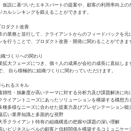
。仮説に基づいたエキスパートの提案や、顧客の利用率向上の
ジカルシンキングを鍛えることができます。
プロダクト改善
常の業務と並行して、クライアントからのフィードバックを元
ンを行うことで、プロダクト改善・開発に関わることができま
組織づくりへの関わり
業拡大フェーズにつき、個々人の成果が会社の成長に直結しま
で、 自ら積極的に組織づくりに関わっていただけます。
得られるスキル
複雑性・抽象度が高いテーマに対する分析力及び課題解決に向
クライアントニーズにあったソリューションを構築する構想力
多種多様なニーズに合わせた提案力及びプレゼンテーション能
幅広い業界知識と多面的な視野
大手クライアント特有の組織構造の把握や課題の深い理解
高いビジネスレベルの顧客と信頼関係を構築するコミュニケー