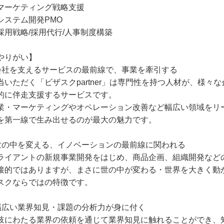
マーケティング戦略支援
システム開発PMO
採用戦略/採用代行/人事制度構築
やりがい】
会社を支えるサービスの最前線で、事業を牽引する
当いただく「ビザスクpartner」は専門性を持つ人材が、様々
的に伴走支援するサービスです。
業・マーケティングやオペレーション改善など幅広い領域をリ
を第一線で生み出せるのが最大の魅力です。
世の中を変える、イノベーションの最前線に関われる
ライアントの新規事業開発をはじめ、商品企画、組織開発など
接的ではありますが、まさに世の中が変わる・世界を大きく動
スクならではの特徴です。
幅広い業界知見・課題の分析力が身に付く
岐にわたる業界の依頼を通じて業界知見に触れることができ、