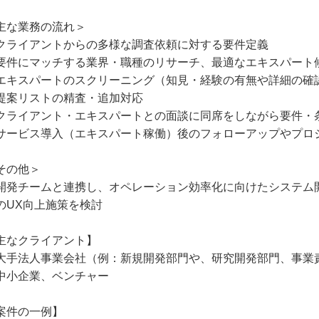
主な業務の流れ＞
クライアントからの多様な調査依頼に対する要件定義
要件にマッチする業界・職種のリサーチ、最適なエキスパート
エキスパートのスクリーニング（知見・経験の有無や詳細の確
提案リストの精査・追加対応
クライアント・エキスパートとの面談に同席をしながら要件・
サービス導入（エキスパート稼働）後のフォローアップやプロ
その他＞
開発チームと連携し、オペレーション効率化に向けたシステム
のUX向上施策を検討
主なクライアント】
大手法人事業会社（例：新規開発部門や、研究開発部門、事業
中小企業、ベンチャー
案件の一例】