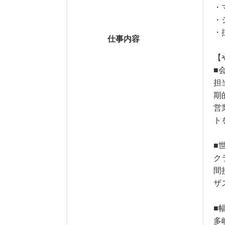
・
・
・
仕事内容
【
■
担
期
営
ト
■
ク
間
ザ
■
多