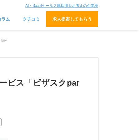
AI・SaaSセールス職採用をお考えの企業様
コラム
クチコミ
求人提案してもらう
情報
ビス「ビザスクpar