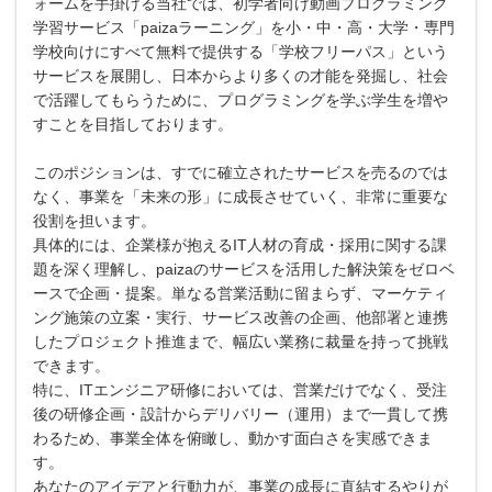
ォームを手掛ける当社では、初学者向け動画プログラミング
学習サービス「paizaラーニング」を小・中・高・大学・専門
学校向けにすべて無料で提供する「学校フリーパス」という
サービスを展開し、日本からより多くの才能を発掘し、社会
で活躍してもらうために、プログラミングを学ぶ学生を増や
すことを目指しております。
このポジションは、すでに確立されたサービスを売るのでは
なく、事業を「未来の形」に成長させていく、非常に重要な
役割を担います。
具体的には、企業様が抱えるIT人材の育成・採用に関する課
題を深く理解し、paizaのサービスを活用した解決策をゼロベ
ースで企画・提案。単なる営業活動に留まらず、マーケティ
ング施策の立案・実行、サービス改善の企画、他部署と連携
したプロジェクト推進まで、幅広い業務に裁量を持って挑戦
できます。
特に、ITエンジニア研修においては、営業だけでなく、受注
後の研修企画・設計からデリバリー（運用）まで一貫して携
わるため、事業全体を俯瞰し、動かす面白さを実感できま
す。
あなたのアイデアと行動力が、事業の成長に直結するやりが