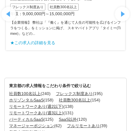
【
フレックス制度あり
社員数300名以上
ラ
年収：9,000,000円～15,000,000円
me
【企業情報】 弊社は「『働く』を通じて人生の可能性を広げるインフ
★
ラをつくる」をミッションに掲げ、 スキマバイトアプリ「タイミー(Ti
mee)」などの...
★この求人の詳細を見る
東京都の求人情報をこだわり条件で絞り込む
社員数100名以上
(240)
フレックス制度あり
(195)
ホリゾンタルSaaS
(158)
社員数300名以上
(154)
リモートワークあり(週2以下)
(138)
リモートワークあり(週3以上)
(131)
バーティカルSaaS
(125)
SaaS以外
(120)
マネージャーポジション
(62)
フルリモートあり
(39)