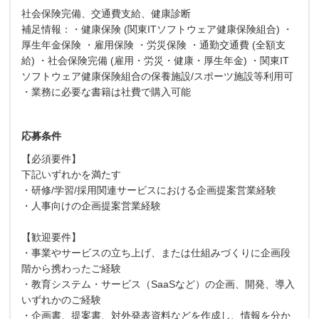
社会保険完備、交通費支給、健康診断
補足情報：・健康保険 (関東ITソフトウェア健康保険組合) ・
厚生年金保険 ・雇用保険 ・労災保険 ・通勤交通費 (全額支
給) ・社会保険完備 (雇用・労災・健康・厚生年金) ・関東IT
ソフトウェア健康保険組合の保養施設/スポーツ施設等利用可
・業務に必要な書籍は社費で購入可能
応募条件
【必須要件】
下記いずれかを満たす
・研修/学習/採用関連サービスにおける企画提案営業経験
・人事向けの企画提案営業経験
【歓迎要件】
・事業やサービスの立ち上げ、または仕組みづくりに企画段
階から携わったご経験
・教育システム・サービス（SaaSなど）の企画、開発、導入
いずれかのご経験
・企画書、提案書、対外発表資料などを作成し、情報を分か