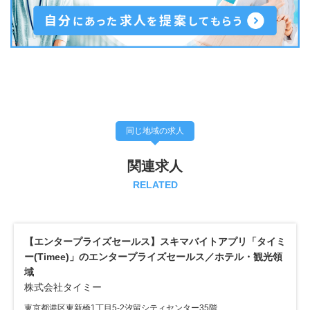
同じ地域の求人
関連求人
RELATED
【エンタープライズセールス】スキマバイトアプリ「タイミ
株
ー(Timee)」のエンタープライズセールス／ホテル・観光領
東
域
株式会社タイミー
年
東京都港区東新橋1丁目5-2汐留シティセンター35階