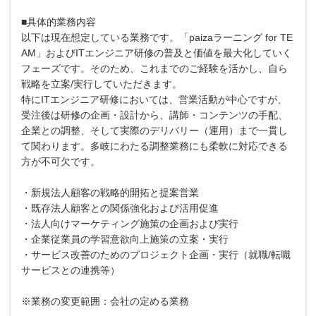
■具体的業務内容
以下は現在想定している業務です。「paizaラーニング for TE
AM」およびITエンジニア研修の普及と価値を最大化していく
フェーズです。そのため、これまでのご経験を活かし、自ら
戦略を立案/実行していただきます。
特にITエンジニア研修においては、営業活動が中心ですが、
受注後は研修の企画・設計から、講師・コンテンツの手配、
企業との調整、そして実際のデリバリー（運用）まで一貫し
て関わります。多岐にわたる調整業務にも柔軟に対応できる
方が不可欠です。
・新規法人顧客の戦略的開拓と提案営業
・既存法人顧客との関係強化および活用促進
・法人向けマーケティング施策の企画および実行
・企業従業員の学習意欲向上施策の立案・実行
・サービス改善のためのプロジェクト企画・実行（就職/転職
サービスとの連携等）
※業務の変更範囲：会社の定める業務