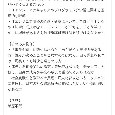
りやすく伝えるスキル
・ITエンジニアのキャリアやプログラミング学習に関する基
礎的な理解
・ITエンジニア研修の企画・提案において、プログラミング
やIT技術に抵抗がなく、エンジニアが「何を」「どう学ぶ
か」に興味がある方を歓迎※講師経験は必須ではありません
【求める人物像】
・「事業創造」に強い探求心と「自ら動く」実行力がある
方：誰かが決めたことをこなすのではなく、自ら課題を見つ
け、泥臭くても解決を楽しめる方
・成長と変化を楽しめる方：未完成な状況を「チャンス」と
捉え、自身の成長を事業の成長と重ねて考えられる方
・社会貢献性と教育への共感：IT人材育成というミッション
に共感し、日本の社会課題解決に貢献したいという強い思い
がある方
【学歴】
学歴不問