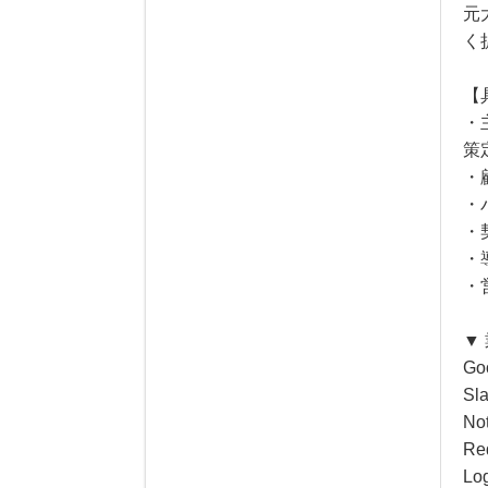
元
く
【
・
策
・
・
・
・
・
▼
Go
S
N
R
L