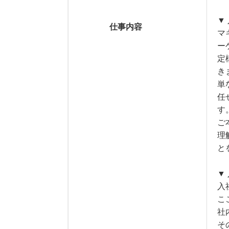
▼
仕事内容
マ
ー
定
き
単
任
す
ご
理
と
▼
入
こ
社
そ