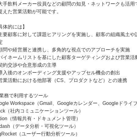
大手飲料メーカー役員などの顧問の知見・ネットワークも活用
捉えた営業活動が可能です。
具体的には】
主要顧客に対して課題ヒアリングを実施し、顧客の組織風土や
定
顧問や経営層と連携し、多角的な視点でのアプローチを実施
バイネームリストを基にした顧客ターゲティングおよび営業活
契約交渉や合意形成の主導
導入後のオンボーディング支援やアップセル機会の創出
営業活動における他部署（CS、プロダクトなど）との連携
 業務で利用するツール
ogle Workspace（Gmail、Googleカレンダー、Googleドラ
lack（社内コミュニケーションツール）
otion（情報共有・ドキュメント管理）
edash（データ分析・可視化ツール）
ogRocket（ユーザー行動分析ツール）