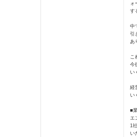
ォ
す
中
引
あ
こ
今
い
経
い
■
エ
1
い