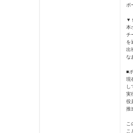
ポ
▼
本
チ
を
出
な
■
現
し
実
役
推
こ
こ