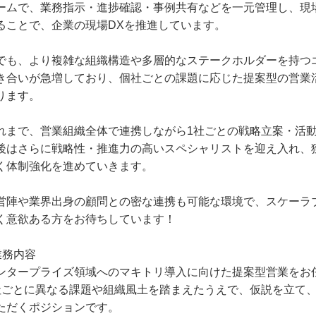
ームで、業務指示・進捗確認・事例共有などを一元管理し、現
ることで、企業の現場DXを推進しています。
でも、より複雑な組織構造や多層的なステークホルダーを持つ
き合いが急増しており、個社ごとの課題に応じた提案型の営業
ります。
れまで、営業組織全体で連携しながら1社ごとの戦略立案・活
後はさらに戦略性・推進力の高いスペシャリストを迎え入れ、
く体制強化を進めていきます。
営陣や業界出身の顧問との密な連携も可能な環境で、スケーラ
く意欲ある方をお待ちしています！
業務内容
ンタープライズ領域へのマキトリ導入に向けた提案型営業をお
社ごとに異なる課題や組織風土を踏まえたうえで、仮説を立て
ただくポジションです。