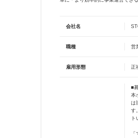
会社名
S
職種
営
雇用形態
正
■
本
は
す
ト
「