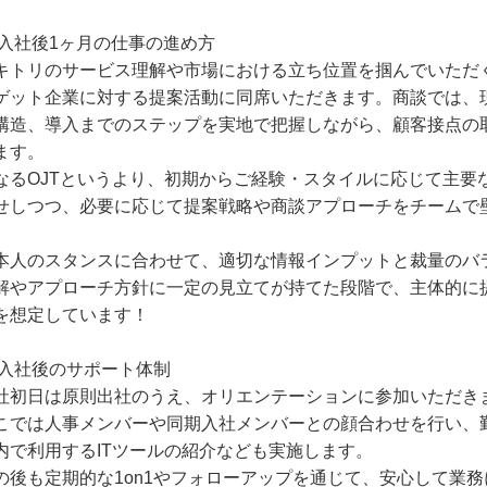
 入社後1ヶ月の仕事の進め方
キトリのサービス理解や市場における立ち位置を掴んでいただ
ゲット企業に対する提案活動に同席いただきます。商談では、
構造、導入までのステップを実地で把握しながら、顧客接点の
ます。
なるOJTというより、初期からご経験・スタイルに応じて主要
せしつつ、必要に応じて提案戦略や商談アプローチをチームで
。
本人のスタンスに合わせて、適切な情報インプットと裁量のバ
解やアプローチ方針に一定の見立てが持てた段階で、主体的に
を想定しています！
 入社後のサポート体制
社初日は原則出社のうえ、オリエンテーションに参加いただき
こでは人事メンバーや同期入社メンバーとの顔合わせを行い、
内で利用するITツールの紹介なども実施します。
の後も定期的な1on1やフォローアップを通じて、安心して業