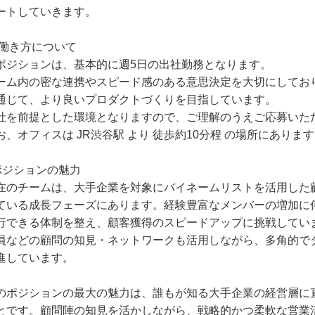
ートしていきます。
 働き方について
ポジションは、基本的に週5日の出社勤務となります。
ーム内の密な連携やスピード感のある意思決定を大切にしてお
通じて、より良いプロダクトづくりを目指しています。
社を前提とした環境となりますので、ご理解のうえご応募いた
お、オフィスは JR渋谷駅 より 徒歩約10分程 の場所にありま
ポジションの魅力
在のチームは、大手企業を対象にバイネームリストを活用した
ている成長フェーズにあります。経験豊富なメンバーの増加に
行できる体制を整え、顧客獲得のスピードアップに挑戦してい
員などの顧問の知見・ネットワークも活用しながら、多角的で
進しています。
のポジションの最大の魅力は、誰もが知る大手企業の経営層に
とです。顧問陣の知見を活かしながら、戦略的かつ柔軟な営業