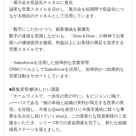
・展示会を収益化チャネルに進化
誠実な営業スタイルを活かし、展示会を短期間で収益化につ
ながる独自のチャネルとして活用しています。
・数字にこだわりつつ、顧客価値を最優先
数字の達成を意識しながらも、「Give＆Give」の精神でお客
様への価値提供を徹底。利益以上にお客様の満足を追求する
営業スタイルです。
・Salesforceを活用した効率的な営業管理
CRMツールとしてSalesforceを活用し、効率的かつ効果的な
営業活動をサポートしています。
■募集背景/解決したい課題
『チームウィルで、一歩先の世の中に』をビジョンに掲げ、
パーパスである『個の幸福と組織の実利が両立する世界の実
現』を目指し、今後もQastを皮切りに今後非連続に様々な事
業を生み出し続けていくanyは、この度新たな投資家様のご支
援をいただき、シリーズBでの資金調達を完了し、新たな組織
成長ステージを迎えました。