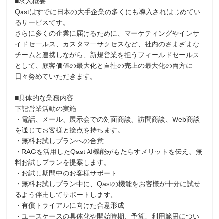
■求人概要
Qastはすでに日本の大手企業の多くにも導入されはじめてい
るサービスです。
さらに多くの企業に届けるために、マーケティングやインサ
イドセールス、カスタマーサクセスなど、社内のさまざまな
チームと連携しながら、新規営業を担うフィールドセールス
として、顧客価値の最大化と自社の売上の最大化の両方に
日々努めていただきます。
■具体的な業務内容
下記営業活動の実施
・電話、メール、展示会での対面商談、訪問商談、Web商談
を通じてお客様と接点を持ちます。
・無料お試しプランへの合意
・RAGを活用したQast AI機能がもたらすメリットを伝え、無
料お試しプランを提案します。
・お試し期間中のお客様サポート
・無料お試しプラン中に、Qastの機能をお客様が十分に試せ
るよう伴走してサポートします。
・有償トライアルに向けた合意形成
・ユースケースの具体化や開始時期、予算、利用範囲につい