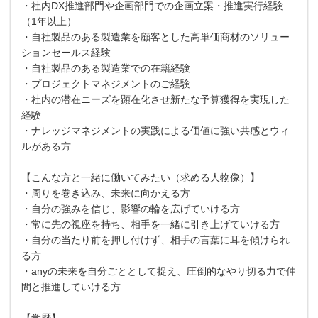
・社内DX推進部門や企画部門での企画立案・推進実行経験
（1年以上）
・自社製品のある製造業を顧客とした高単価商材のソリュー
ションセールス経験
・自社製品のある製造業での在籍経験
・プロジェクトマネジメントのご経験
・社内の潜在ニーズを顕在化させ新たな予算獲得を実現した
経験
・ナレッジマネジメントの実践による価値に強い共感とウィ
ルがある方
【こんな方と一緒に働いてみたい（求める人物像）】
・周りを巻き込み、未来に向かえる方
・自分の強みを信じ、影響の輪を広げていける方
・常に先の視座を持ち、相手を一緒に引き上げていける方
・自分の当たり前を押し付けず、相手の言葉に耳を傾けられ
る方
・anyの未来を自分ごととして捉え、圧倒的なやり切る力で仲
間と推進していける方
【学歴】