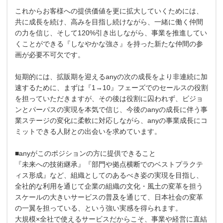
これからお客様への提供価値を更に拡大していくためには、
共に成長を続け、高みを目指し続けながら、一緒に働く仲間
の力を信じ、そして120%引き出しながら、事業を推進してい
くことができる『しなやかな強さ』を持った新たな仲間の参
画が必要不可欠です。
短期的には、拡販期を迎えるanyの次の成長をより非連続に加
速するために、まずは『1→10』フェーズでのセールスの役割
を担っていただきますが、その後は役割に囚われず、ビジョ
ンとパーパスの実現を本気で信じ、今後のanyの成長に伴う事
業ステージの変化に柔軟に対応しながら、anyの事業成長にコ
ミットできる人財との出会いを求めています。
■anyがこのポジションの方に提供できること
『未来への技術継承』『部門や拠点横断でのベストプラクテ
ィス形成』など、組織としてのあるべき姿の実現を目指し、
全社的な利用を通じて企業の組織の文化・風土の変革を担う
スケールの大きいサービスの普及を通じて、日本社会の変革
の一翼を担っている、という強い実感を得られます。
大規模×全社で使えるサービスだからこそ、事業や経営に直結