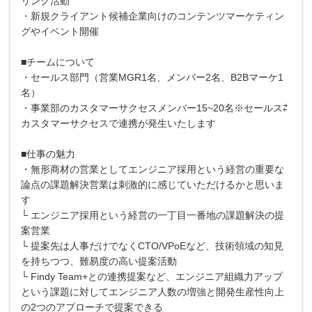
リング活動
・新規クライアント候補企業向けのコンテンツマーケティン
グやイベント開催
■チームについて
・セールス部門（営業MGR1名、メンバー2名、B2Bマーケ1
名）
・事業部のカスタマーサクセスメンバー15~20名※セールス⇄
カスタマーサクセスで連携が発生いたします
■仕事の魅力
・無形商材の営業としてエンジニア採用という経営の重要な
論点の課題解決営業は刺激的に感じていただけるかと思いま
す
└ エンジニア採用という経営の一丁目一番地の課題解決の提
案営業
└ 提案先は人事だけでなくCTO/VPoEなど、技術領域の知見
を持ちつつ、難易度の高い提案活動
└ Findy Team+との連携提案など、エンジニア組織力アップ
という課題に対してエンジニア人数の増強と開発生産性向上
の2つのアプローチで提案できる