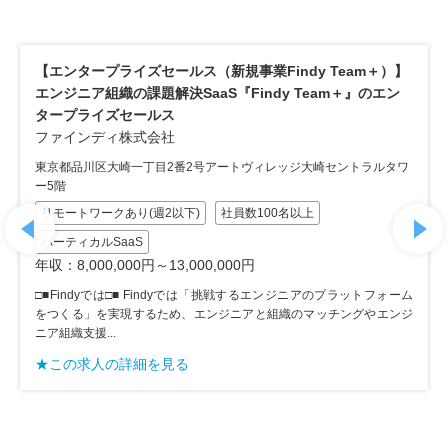
【エンタープライズセールス（新規事業Findy Team＋）】
【 
エンジニア組織の課題解決SaaS『Findy Team＋』のエン
Sa
タープライズセールス
ログ
ファインディ株式会社
株式会社
東京都品川区大崎一丁目2番2号アートヴィレッジ大崎セントラルタワ
東京都
ー5階
リモ
リモートワークあり(週2以下)
社員数100名以上
ホリ
バーティカルSaaS
年収：
年収：8,000,000円～13,000,000円
調達
□■Findyでは□■ Findyでは「挑戦するエンジニアのプラットフォーム
スを
をつくる」を実現するため、エンジニアと組織のマッチングやエンジ
を実現で
ニア組織支援...
★こ
★この求人の詳細を見る