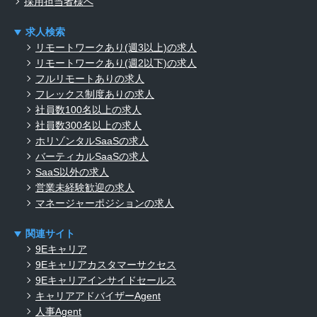
採用担当者様へ
求人検索
リモートワークあり(週3以上)の求人
リモートワークあり(週2以下)の求人
フルリモートありの求人
フレックス制度ありの求人
社員数100名以上の求人
社員数300名以上の求人
ホリゾンタルSaaSの求人
バーティカルSaaSの求人
SaaS以外の求人
営業未経験歓迎の求人
マネージャーポジションの求人
関連サイト
9Eキャリア
9Eキャリアカスタマーサクセス
9Eキャリアインサイドセールス
キャリアアドバイザーAgent
人事Agent