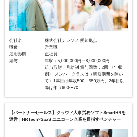
会社名
株式会社ナレソメ 愛知拠点
職種
営業職
雇用形態
正社員
給与
年収：5,000,000円～8,000,000円
給与形態：月給制 賞与回数：2回 〈年収
例〉 メンバークラスは（研修期間を除い
て）1年目は年収500～550万円、2年目以
降は年収600〜70...
【パートナーセールス】クラウド人事労務ソフトSmartHRを
運営｜HRTech×SaaS ユニコーン企業を目指すベンチャー