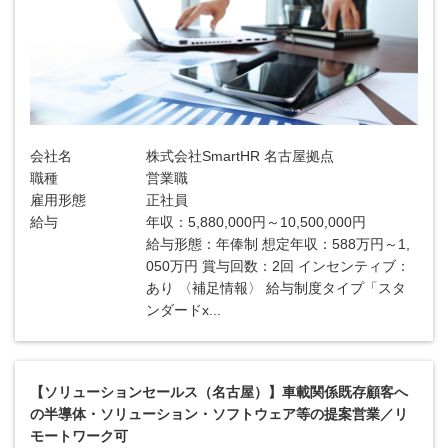
会社名
株式会社SmartHR 名古屋拠点
職種
営業職
雇用形態
正社員
給与
年収：5,880,000円～10,500,000円
給与形態：年俸制 想定年収：588万円～1,
050万円 賞与回数：2回 インセンティブ：
あり 〈補足情報〉 給与制度タイプ「スタ
ンダードx...
【ソリューションセールス（名古屋）】車載関係既存顧客へ
の半導体・ソリューション・ソフトウェア等の提案営業／リ
モートワーク可