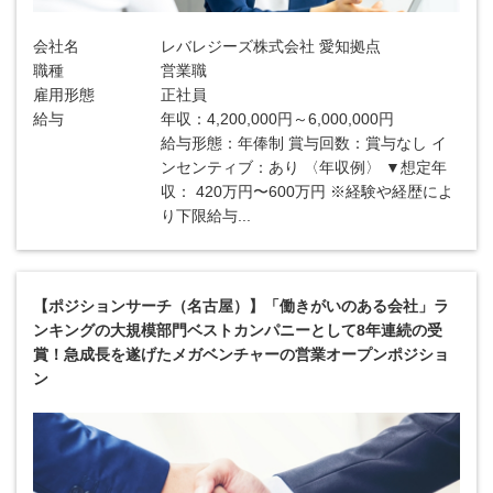
会社名
レバレジーズ株式会社 愛知拠点
職種
営業職
雇用形態
正社員
給与
年収：4,200,000円～6,000,000円
給与形態：年俸制 賞与回数：賞与なし イ
ンセンティブ：あり 〈年収例〉 ▼想定年
収： 420万円〜600万円 ※経験や経歴によ
り下限給与...
【ポジションサーチ（名古屋）】「働きがいのある会社」ラ
ンキングの大規模部門ベストカンパニーとして8年連続の受
賞！急成長を遂げたメガベンチャーの営業オープンポジショ
ン