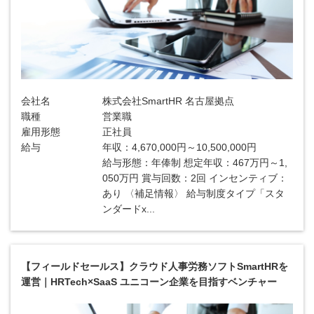
会社名
株式会社SmartHR 名古屋拠点
職種
営業職
雇用形態
正社員
給与
年収：4,670,000円～10,500,000円
給与形態：年俸制 想定年収：467万円～1,
050万円 賞与回数：2回 インセンティブ：
あり 〈補足情報〉 給与制度タイプ「スタ
ンダードx...
【フィールドセールス】クラウド人事労務ソフトSmartHRを
運営｜HRTech×SaaS ユニコーン企業を目指すベンチャー