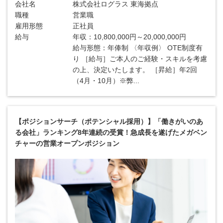
会社名
株式会社ログラス 東海拠点
職種
営業職
雇用形態
正社員
給与
年収：10,800,000円～20,000,000円
給与形態：年俸制 〈年収例〉 OTE制度有
り ［給与］ご本人のご経験・スキルを考慮
の上、決定いたします。 ［昇給］年2回
（4月・10月）※弊...
【ポジションサーチ（ポテンシャル採用）】「働きがいのあ
る会社」ランキング8年連続の受賞！急成長を遂げたメガベン
チャーの営業オープンポジション