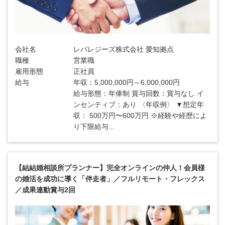
会社名
レバレジーズ株式会社 愛知拠点
職種
営業職
雇用形態
正社員
給与
年収：5,000,000円～6,000,000円
給与形態：年俸制 賞与回数：賞与なし イ
ンセンティブ：あり 〈年収例〉 ▼想定年
収： 500万円〜600万円 ※経験や経歴によ
り下限給与...
【結結婚相談所プランナー】完全オンラインの仲人！会員様
の婚活を成功に導く「伴走者」／フルリモート・フレックス
／成果連動賞与2回