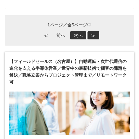
1ページ／全5ページ中
≪
前へ
次へ
≫
【フィールドセールス（名古屋）】自動運転・次世代通信の
進化を支える半導体営業／世界中の最新技術で顧客の課題を
解決／戦略立案からプロジェクト管理まで／リモートワーク
可