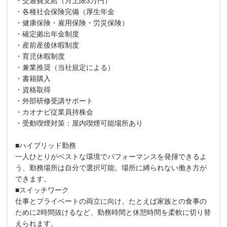
・交通費支給（月上限3万円）
・各種社会保険完備（厚生年金
・健康保険・雇用保険・労災保険）
・確定拠出年金制度
・産前産後休暇制度
・育児休暇制度
・兼業推奨（当社規定による）
・書籍購入
・資格取得
・外部研修受講サポート
・カオナビ従業員持株会
・受動喫煙対策：屋内喫煙可能場所あり
■ハイブリッド勤務
一人ひとりがベストな環境でパフォーマンスを発揮できるよ
う、勤務場所は自分で選択可能。場所に縛られない働き方が
できます。
■スイッチワーク
仕事とプライベートの両立に向け、たとえば家族との食事の
ために2時間抜けるなど、勤務時間と休憩時間を柔軟に切り替
えられます。