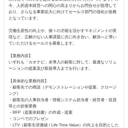
今、人的資本経営への関心の高まりからお問合せが急増して
おり、さらなる事業拡大に向けてセールス部門の強化が急務
となっています。
労働生産性の向上や、個々の才能を活かすマネジメントの実
現など、正解のない人事課題に共に向き合い、解決へと導い
ていただけるセールスを募集します。
【業務内容】
いずれも「カオナビ」未導入の顧客に対して、最適なソリュ
ーションの提案及び新規導入までを行います。
【具体的な業務内容】
・顧客先での商談（デモンストレーションや提案、クロージ
ング）
・顧客先の人事担当者・情報システム担当者・経営者・役員
等との折衝業務
・RFP（提案依頼書）の作成・提案
・コンペでのプレゼン
・LTV（顧客生涯価値 / Life Time Value）の向上を目的とした