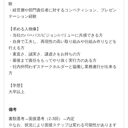
験
・経営層や部門責任者に対するコンペティション、プレゼン
テーション経験
【求める人物像】
・当社のパーパス/ビジョン/バリューに共感できる方
・自身で工夫し、再現性の高い取り組みや仕組み作りなどを
行える方
・素直さ、誠実さ、謙虚さをお持ちの方
・最後まで責任をもってやり抜く実行力のある方
・社内外問わずステークホルダーと協働し業務遂行が出来る
方
【学歴】
大卒以上
備考
書類選考→面接選考（2-3回）→内定
※なお、状況により面接ステップは変わる可能性があります