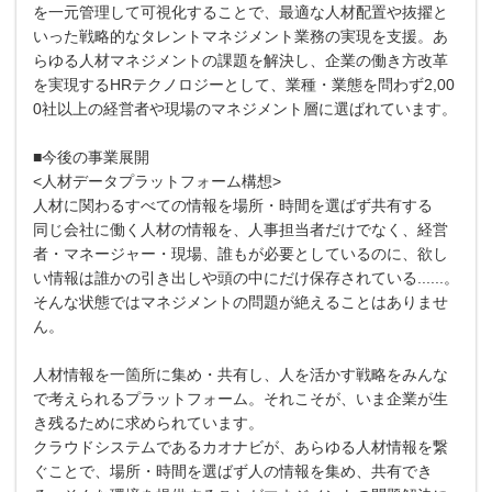
を一元管理して可視化することで、最適な人材配置や抜擢と
いった戦略的なタレントマネジメント業務の実現を支援。あ
らゆる人材マネジメントの課題を解決し、企業の働き方改革
を実現するHRテクノロジーとして、業種・業態を問わず2,00
0社以上の経営者や現場のマネジメント層に選ばれています。
■今後の事業展開
<人材データプラットフォーム構想>
人材に関わるすべての情報を場所・時間を選ばず共有する
同じ会社に働く人材の情報を、人事担当者だけでなく、経営
者・マネージャー・現場、誰もが必要としているのに、欲し
い情報は誰かの引き出しや頭の中にだけ保存されている......。
そんな状態ではマネジメントの問題が絶えることはありませ
ん。
人材情報を一箇所に集め・共有し、人を活かす戦略をみんな
で考えられるプラットフォーム。それこそが、いま企業が生
き残るために求められています。
クラウドシステムであるカオナビが、あらゆる人材情報を繋
ぐことで、場所・時間を選ばず人の情報を集め、共有でき