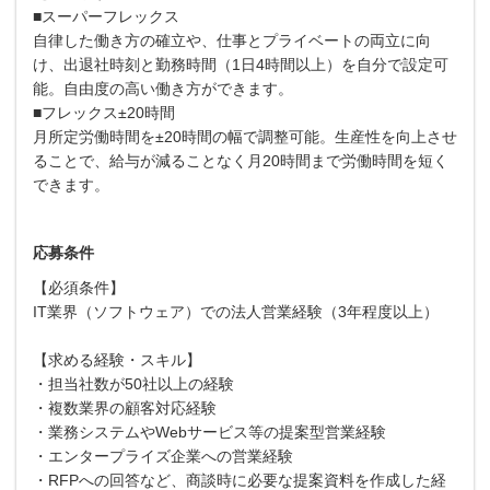
■スーパーフレックス
自律した働き方の確立や、仕事とプライベートの両立に向
け、出退社時刻と勤務時間（1日4時間以上）を自分で設定可
能。自由度の高い働き方ができます。
■フレックス±20時間
月所定労働時間を±20時間の幅で調整可能。生産性を向上させ
ることで、給与が減ることなく月20時間まで労働時間を短く
できます。
応募条件
【必須条件】
IT業界（ソフトウェア）での法人営業経験（3年程度以上）
【求める経験・スキル】
・担当社数が50社以上の経験
・複数業界の顧客対応経験
・業務システムやWebサービス等の提案型営業経験
・エンタープライズ企業への営業経験
・RFPへの回答など、商談時に必要な提案資料を作成した経