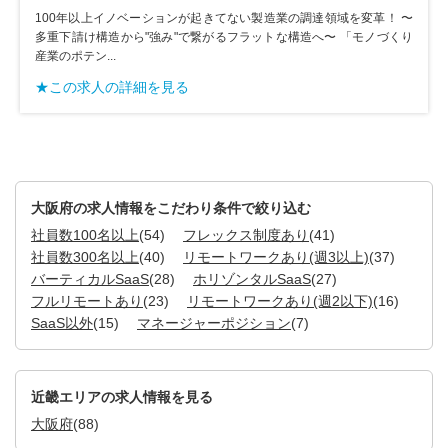
100年以上イノベーションが起きてない製造業の調達領域を変革！ 〜
多重下請け構造から"強み"で繋がるフラットな構造へ〜 「モノづくり
産業のポテン...
★この求人の詳細を見る
大阪府の求人情報をこだわり条件で絞り込む
社員数100名以上
(54)
フレックス制度あり
(41)
社員数300名以上
(40)
リモートワークあり(週3以上)
(37)
バーティカルSaaS
(28)
ホリゾンタルSaaS
(27)
フルリモートあり
(23)
リモートワークあり(週2以下)
(16)
SaaS以外
(15)
マネージャーポジション
(7)
近畿エリアの求人情報を見る
大阪府
(88)