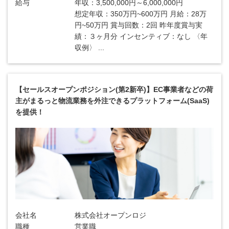
給与
年収：3,500,000円～6,000,000円
想定年収：350万円~600万円 月給：28万
円~50万円 賞与回数：2回 昨年度賞与実
績：３ヶ月分 インセンティブ：なし 〈年
収例〉 ...
【セールスオープンポジション(第2新卒)】EC事業者などの荷
主がまるっと物流業務を外注できるプラットフォーム(SaaS)
を提供！
会社名
株式会社オープンロジ
職種
営業職