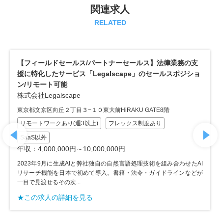
関連求人
RELATED
【フィールドセールス/パートナーセールス】法律業務の支
【
援に特化したサービス「Legalscape」のセールスポジショ
達
ン/リモート可能
A
株式会社Legalscape
東
東京都文京区向丘２丁目３−１０東大前HiRAKU GATE8階
リモートワークあり(週3以上)
フレックス制度あり
SaaS以外
年
年収：4,000,000円～10,000,000円
人
り
2023年9月に生成AIと弊社独自の自然言語処理技術を組み合わせたAI
エ
リサーチ機能を日本で初めて導入。書籍・法令・ガイドラインなどが
一目で見渡せるその次...
★
★この求人の詳細を見る